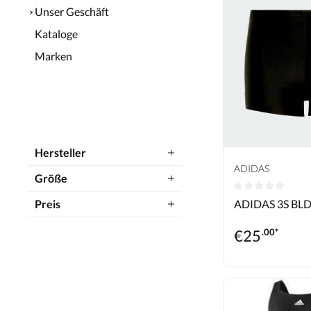
Unser Geschäft
Kataloge
Marken
Hersteller
ADIDAS
Größe
Durchschnittlic
Preis
ADIDAS 3S BL
€
25
.00*