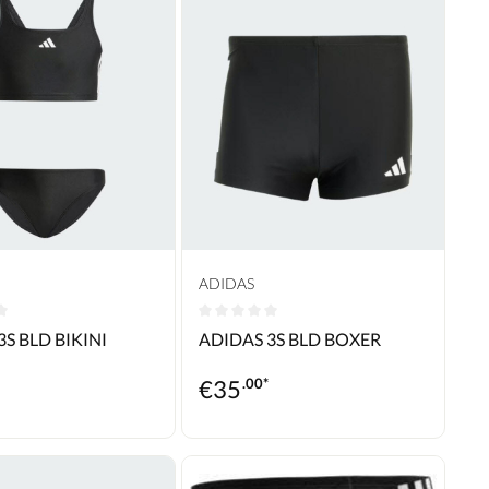
ADIDAS
rnen
ittliche Bewertung von 0 von 5 Sternen
Durchschnittliche Bewertung von 0 vo
3S BLD BIKINI
ADIDAS 3S BLD BOXER
€
35
.00*