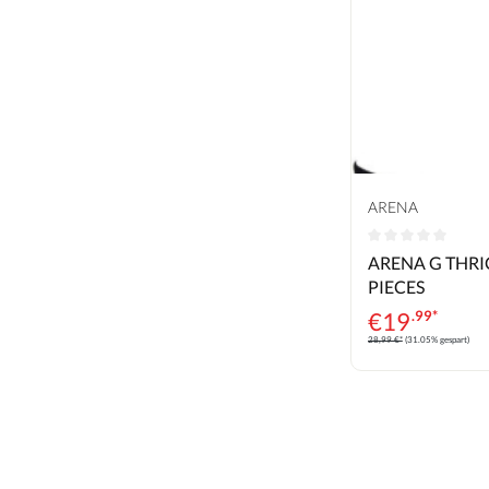
ARENA
Durchschnittlic
ARENA G THRI
PIECES
€
19
.99*
28,99 €*
(31.05% gespart)