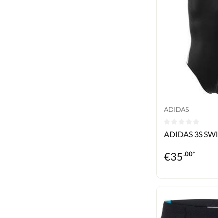
ADIDAS
Durchschnittlic
ADIDAS 3S SW
€
35
.00*