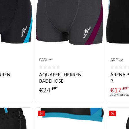
FASHY
ARENA
he Bewertung von 0 von 5 Sternen
Durchschnittliche Bewertung von 0 von 5 Ste
Durchschn
RREN
AQUAFEEL HERREN
ARENA B
BADEHOSE
R
€
24
.99*
€
17
.99*
23,99 €*
(25.01% 
%
%