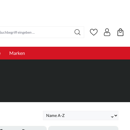
e
Marken