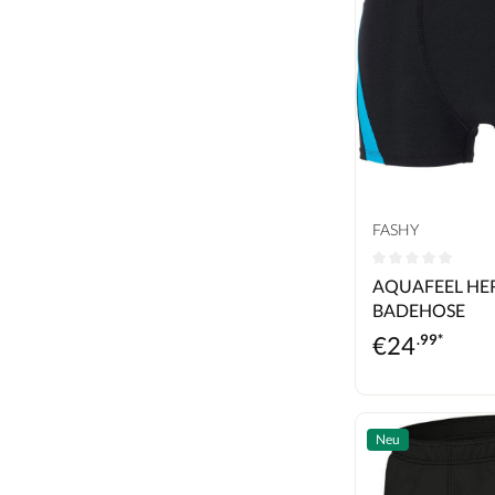
FASHY
Durchschnittlic
AQUAFEEL HE
BADEHOSE
€
24
.99*
Neu