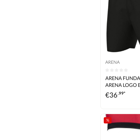
ARENA
Durchschnittlic
ARENA FUND
ARENA LOGO 
€
36
.99*
%