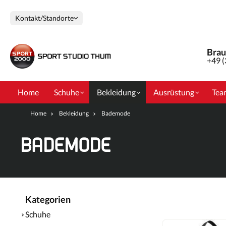
e springen
Zur Hauptnavigation springen
Kontakt/Standorte
Brau
+49 
Home
Schuhe
Bekleidung
Ausrüstung
Tea
Home
Bekleidung
Bademode
BADEMODE
Kategorien
Schuhe