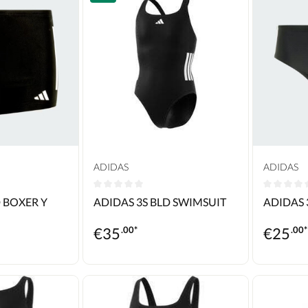
ADIDAS
ADIDAS
he Bewertung von 0 von 5 Sternen
Durchschnittliche Bewertung von 0 von 5 Ste
Durchschn
D BOXER Y
ADIDAS 3S BLD SWIMSUIT
ADIDAS 
€
35
.00*
€
25
.00*