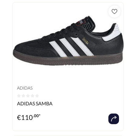
ADIDAS
Durchschnittliche Bewertung von 0 von 5 Sternen
ADIDAS SAMBA
€
110
.00*