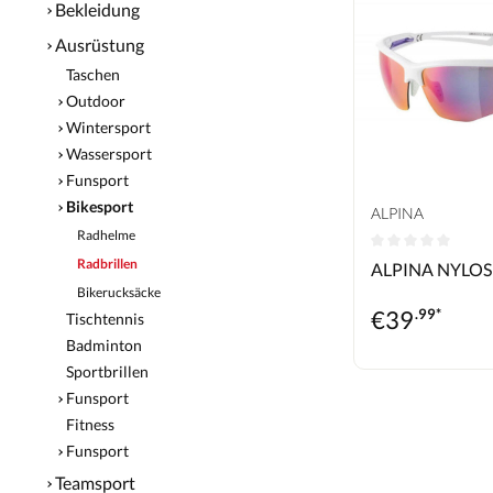
Bekleidung
Ausrüstung
Taschen
Outdoor
Wintersport
Wassersport
Funsport
Bikesport
ALPINA
Radhelme
Durchschnittlic
Radbrillen
ALPINA NYLOS
Bikerucksäcke
€
39
.99*
Tischtennis
Badminton
Sportbrillen
Funsport
Fitness
Funsport
Teamsport