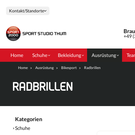
e springen
Zur Hauptnavigation springen
Kontakt/Standorte
Brau
+49 
Home
Schuhe
Bekleidung
Ausrüstung
Tea
Home
Ausrüstung
Bikesport
Radbrillen
RADBRILLEN
Kategorien
Schuhe