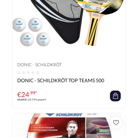
DONIC - SCHILDKRÖT
Durchschnittliche Bewertung von 0 von 5 Sternen
DONIC - SCHILDKRÖT TOP TEAMS 500
€
24
.99*
34,99 €*
(28.58% gespart)