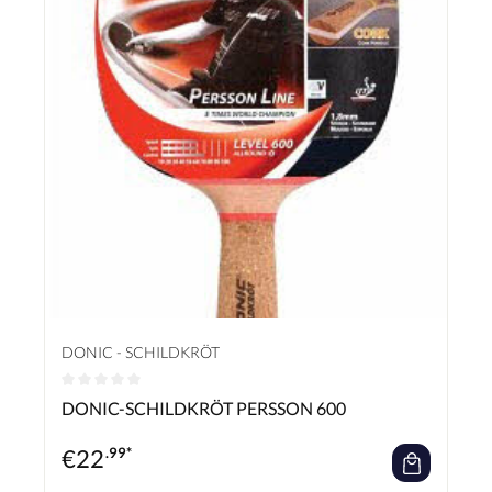
DONIC - SCHILDKRÖT
Durchschnittliche Bewertung von 0 von 5 Sternen
DONIC-SCHILDKRÖT PERSSON 600
€
22
.99*