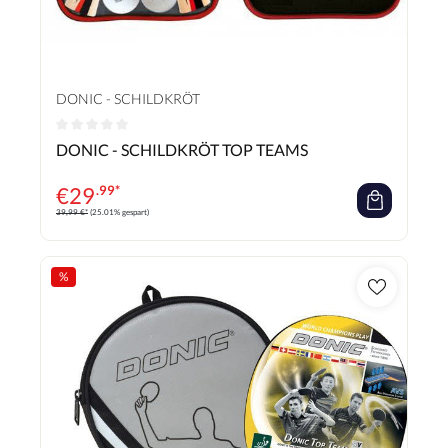
DONIC - SCHILDKRÖT
Durchschnittliche Bewertung von 0 von 5 Sternen
DONIC - SCHILDKRÖT TOP TEAMS
€
29
.99*
39,99 €*
(25.01% gespart)
%