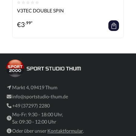
Durchschnittliche Bewertung von 0 von 5 Sternen
V3TEC DOUBLE SPIN
€
3
.99*
Markt 4, 09419 Thum
info@sportstudio-thum.de
+49 (37297) 2280
Mo-Fr: 9:30 - 18:00 Uhr,
Sa: 09:30 - 12:00 Uhr
Oder über unser
Kontaktformular
.