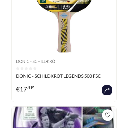
DONIC - SCHILDKRÖT
Durchschnittliche Bewertung von 0 von 5 Sternen
DONIC - SCHILDKRÖT LEGENDS 500 FSC
€
17
.99*