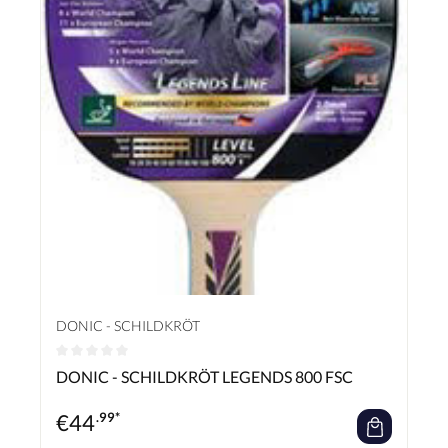
DONIC - SCHILDKRÖT
Durchschnittliche Bewertung von 0 von 5 Sternen
DONIC - SCHILDKRÖT LEGENDS 800 FSC
€
44
.99*