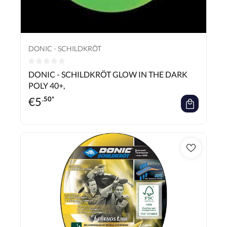
DONIC - SCHILDKRÖT
Durchschnittliche Bewertung von 0 von 5 Sternen
DONIC - SCHILDKRÖT GLOW IN THE DARK
POLY 40+,
€
5
.50*