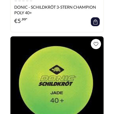
Durchschnittliche Bewertung von 0 von 5 Sternen
DONIC - SCHILDKRÖT 3-STERN CHAMPION
POLY 40+
€
5
.99*