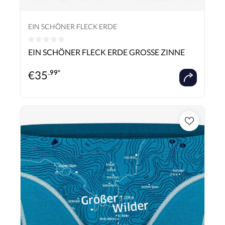
EIN SCHÖNER FLECK ERDE
Durchschnittliche Bewertung von 0 von 5 Sternen
EIN SCHÖNER FLECK ERDE GROSSE ZINNE
€
35
.99*