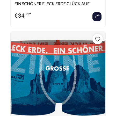
Durchschnittliche Bewertung von 0 von 5 Sternen
EIN SCHÖNER FLECK ERDE GLÜCK AUF
€
34
.99*