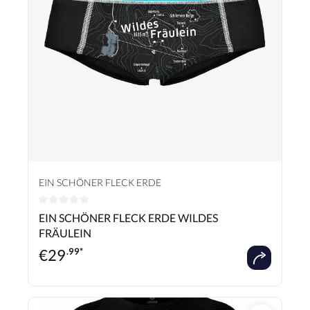
EIN SCHÖNER FLECK ERDE
Durchschnittliche Bewertung von 0 von 5 Sternen
EIN SCHÖNER FLECK ERDE WILDES
FRÄULEIN
€
29
.99*