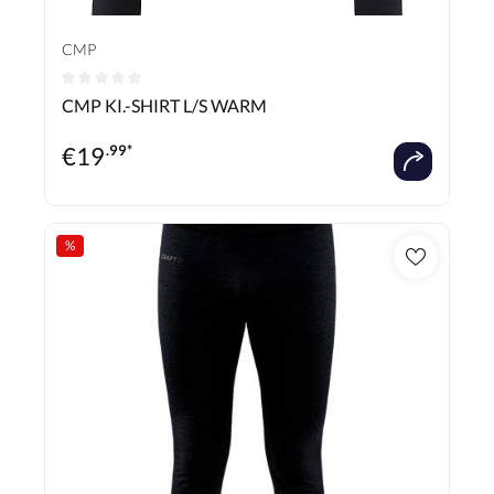
CMP
Durchschnittliche Bewertung von 0 von 5 Sternen
CMP KI.-SHIRT L/S WARM
€
19
.99*
%