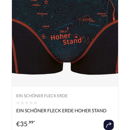
EIN SCHÖNER FLECK ERDE
Durchschnittliche Bewertung von 0 von 5 Sternen
EIN SCHÖNER FLECK ERDE HOHER STAND
€
35
.99*