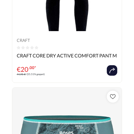
CRAFT
Durchschnittliche Bewertung von 0 von 5 Sternen
CRAFT CORE DRY ACTIVE COMFORT PANT M
€
20
.00*
44,95 €*
(55.51% gespart)