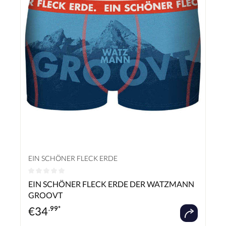
EIN SCHÖNER FLECK ERDE
Durchschnittliche Bewertung von 0 von 5 Sternen
EIN SCHÖNER FLECK ERDE DER WATZMANN
GROOVT
€
34
.99*