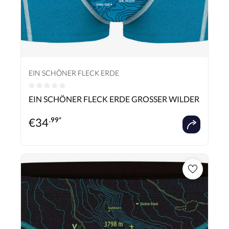
EIN SCHÖNER FLECK ERDE
Durchschnittliche Bewertung von 0 von 5 Sternen
EIN SCHÖNER FLECK ERDE GROSSER WILDER
€
34
.99*