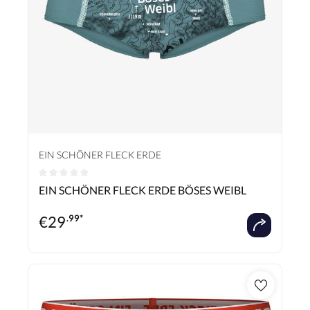
EIN SCHÖNER FLECK ERDE
Durchschnittliche Bewertung von 0 von 5 Sternen
EIN SCHÖNER FLECK ERDE BÖSES WEIBL
€
29
.99*