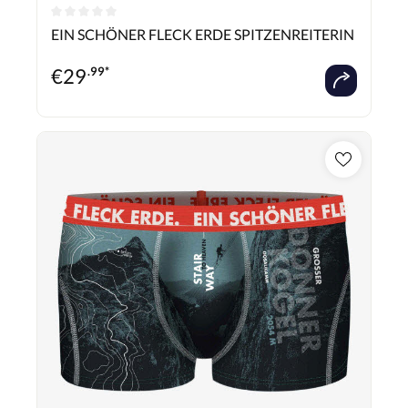
Durchschnittliche Bewertung von 0 von 5 Sternen
EIN SCHÖNER FLECK ERDE SPITZENREITERIN
€
29
.99*