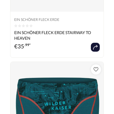
EIN SCHÖNER FLECK ERDE
Durchschnittliche Bewertung von 0 von 5 Sternen
EIN SCHÖNER FLECK ERDE STAIRWAY TO
HEAVEN
€
35
.99*