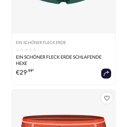
EIN SCHÖNER FLECK ERDE
Durchschnittliche Bewertung von 0 von 5 Sternen
EIN SCHÖNER FLECK ERDE SCHLAFENDE
HEXE
€
29
.99*