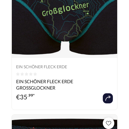
EIN SCHÖNER FLECK ERDE
Durchschnittliche Bewertung von 0 von 5 Sternen
EIN SCHÖNER FLECK ERDE
GROSSGLOCKNER
€
35
.99*