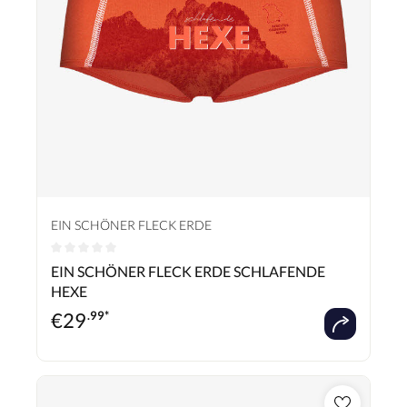
EIN SCHÖNER FLECK ERDE
Durchschnittliche Bewertung von 0 von 5 Sternen
EIN SCHÖNER FLECK ERDE SCHLAFENDE
HEXE
€
29
.99*