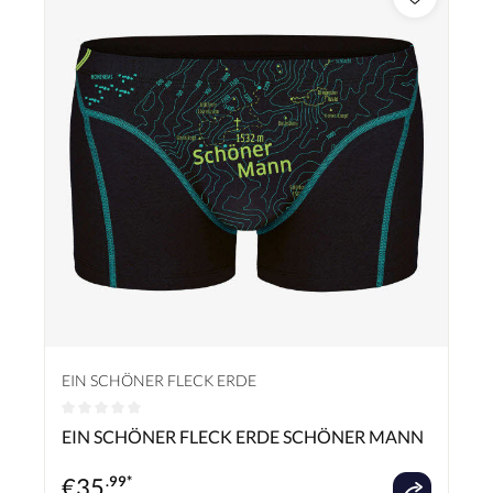
EIN SCHÖNER FLECK ERDE
Durchschnittliche Bewertung von 0 von 5 Sternen
EIN SCHÖNER FLECK ERDE SCHÖNER MANN
€
35
.99*