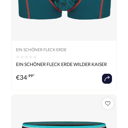
EIN SCHÖNER FLECK ERDE
Durchschnittliche Bewertung von 0 von 5 Sternen
EIN SCHÖNER FLECK ERDE WILDER KAISER
€
34
.99*