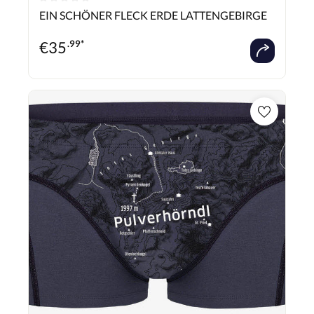
Durchschnittliche Bewertung von 0 von 5 Sternen
EIN SCHÖNER FLECK ERDE LATTENGEBIRGE
€
35
.99*