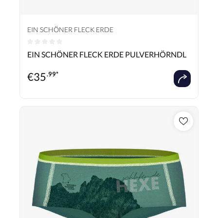
EIN SCHÖNER FLECK ERDE
Durchschnittliche Bewertung von 0 von 5 Sternen
EIN SCHÖNER FLECK ERDE PULVERHÖRNDL
€
35
.99*