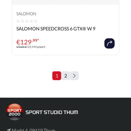
SALOMON
Durchschnittliche Bewertung von 0 von 5 Sternen
SALOMON SPEEDCROSS 6 GTX® W 9
€
129
.99*
170,00 €*
(23.54% gespart)
1
2
Markt 4, 09419 Thum