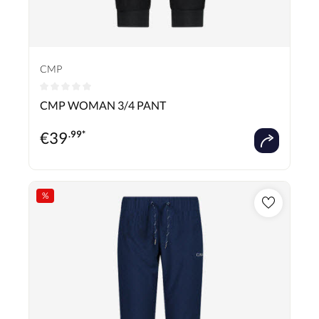
CMP
Durchschnittliche Bewertung von 0 von 5 Sternen
CMP WOMAN 3/4 PANT
€
39
.99*
%