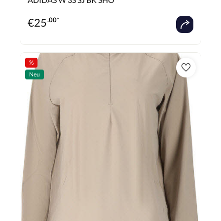
€
25
.00*
%
Neu