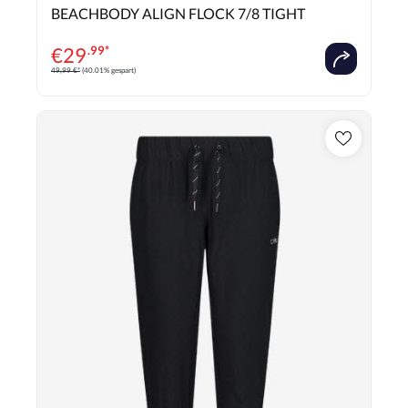
Durchschnittliche Bewertung von 0 von 5 Sternen
BEACHBODY ALIGN FLOCK 7/8 TIGHT
€
29
.99*
49,99 €*
(40.01% gespart)