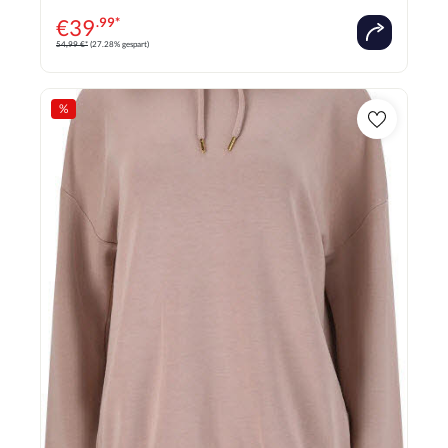
€
39
.99*
54,99 €*
(27.28% gespart)
%