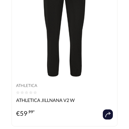
ATHLETICA
Durchschnittliche Bewertung von 0 von 5 Sternen
ATHLETICA JILLNANA V2 W
€
59
.99*