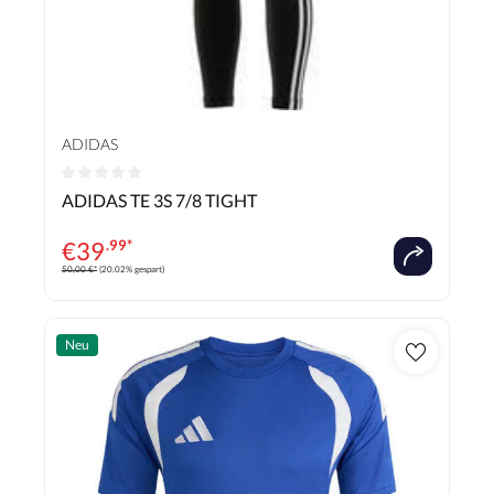
ADIDAS
Durchschnittliche Bewertung von 0 von 5 Sternen
ADIDAS TE 3S 7/8 TIGHT
€
39
.99*
50,00 €*
(20.02% gespart)
Neu