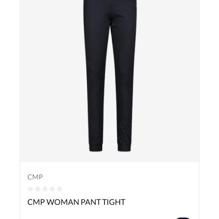
CMP
Durchschnittliche Bewertung von 0 von 5 Sternen
CMP WOMAN PANT TIGHT