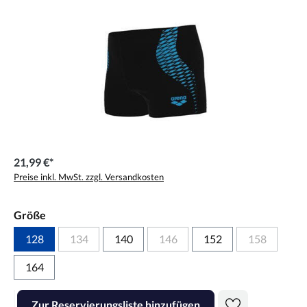
21,99 €*
Preise inkl. MwSt. zzgl. Versandkosten
Größe
128
134
140
146
152
158
164
Produkt Anzahl: Gib den gewünschten Wert ein oder benutze die Scha
Zur Reservierungsliste hinzufügen