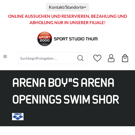
inhalt springen
Kontakt/Standorte
ONLINE AUSSUCHEN UND RESERVIEREN, BEZAHLUNG UND
ABHOLUNG NUR IN UNSERER FILIALE!
ARENA BOY"S ARENA
OPENINGS SWIM SHOR