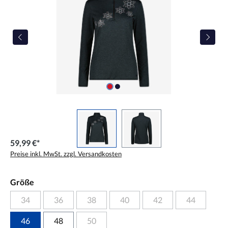
59,99 €*
Preise inkl. MwSt. zzgl. Versandkosten
Größe
34
36
38
40
42
44
46
48
50