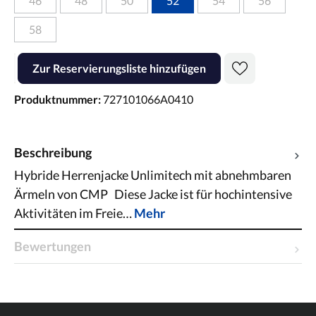
46
48
50
52
54
56
58
Produkt Anzahl: Gib den gewünschten Wert ein oder benutze die Scha
Zur Reservierungsliste hinzufügen
Produktnummer:
727101066A0410
Beschreibung
Hybride Herrenjacke Unlimitech mit abnehmbaren
Ärmeln von CMP Diese Jacke ist für hochintensive
Aktivitäten im Freie…
Mehr
Bewertungen