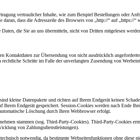
ragung vertraulicher Inhalte, wie zum Beispiel Bestellungen oder Anfra
daran, dass die Adresszeile des Browsers von „http://“ auf „https://“
Daten, die Sie an uns übermitteln, nicht von Dritten mitgelesen werde
en Kontaktdaten zur Übersendung von nicht ausdrücklich angeforderter
ch rechtliche Schritte im Falle der unverlangten Zusendung von Werbei
sind kleine Datenpakete und richten auf Ihrem Endgerät keinen Schade
uf Ihrem Endgerät gespeichert. Session-Cookies werden nach Ende Ihr
e automatische Löschung durch Ihren Webbrowser erfolgt.
ernehmen stammen (sog. Third-Party-Cookies). Third-Party-Cookies erm
icklung von Zahlungsdienstleistungen).
technisch notwendig, da bestimmte Webseitenfunktionen ohne diese nic