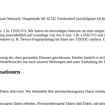
 Münnich, Hauptstraße 68, 02742 Friedersdorf (nachfolgend All-Inkl)
 1 lit. f DSGVO. Wir haben ein berechtigtes Interesse an einer möglic
itung ausschließlich auf Grundlage von Art. 6 Abs. 1 lit. a DSGVO un
utzers (z. B. Device-Fingerprinting) im Sinne des TDDDG umfasst. Die
ung des oben genannten Dienstes geschlossen. Hierbei handelt es sich
 Websitebesucher nur nach unseren Weisungen und unter Einhaltung de
rmationen
 Daten sehr ernst. Wir behandeln Ihre personenbezogenen Daten vertrau
zogene Daten erhoben. Personenbezogene Daten sind Daten, mit denen 