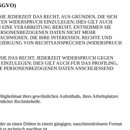
 DSGVO)
IE JEDERZEIT DAS RECHT, AUS GRÜNDEN, DIE SICH
EN WIDERSPRUCH EINZULEGEN; DIES GILT AUCH
N EINE VERARBEITUNG BERUHT, ENTNEHMEN SIE
PERSONENBEZOGENEN DATEN NICHT MEHR
CHWEISEN, DIE IHRE INTERESSEN, RECHTE UND
TEIDIGUNG VON RECHTSANSPRÜCHEN (WIDERSPRUCH
IE DAS RECHT, JEDERZEIT WIDERSPRUCH GEGEN
NZULEGEN; DIES GILT AUCH FÜR DAS PROFILING,
HRE PERSONENBEZOGENEN DATEN ANSCHLIESSEND
gliedstaat ihres gewöhnlichen Aufenthalts, ihres Arbeitsplatzes
tlicher Rechtsbehelfe.
 oder an einen Dritten in einem gängigen, maschinenlesbaren Format
t es technisch machbar ist.