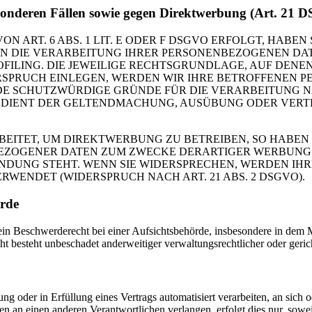
sonderen Fällen sowie gegen Direktwerbung (Art. 21
RT. 6 ABS. 1 LIT. E ODER F DSGVO ERFOLGT, HABEN S
EN DIE VERARBEITUNG IHRER PERSONENBEZOGENEN DAT
OFILING. DIE JEWEILIGE RECHTSGRUNDLAGE, AUF DENE
RSPRUCH EINLEGEN, WERDEN WIR IHRE BETROFFENEN 
DE SCHUTZWÜRDIGE GRÜNDE FÜR DIE VERARBEITUNG NA
G DIENT DER GELTENDMACHUNG, AUSÜBUNG ODER VER
ITET, UM DIREKTWERBUNG ZU BETREIBEN, SO HABEN S
EZOGENER DATEN ZUM ZWECKE DERARTIGER WERBUNG EI
INDUNG STEHT. WENN SIE WIDERSPRECHEN, WERDEN I
ENDET (WIDERSPRUCH NACH ART. 21 ABS. 2 DSGVO).
örde
 Beschwerderecht bei einer Aufsichtsbehörde, insbesondere in dem Mit
 besteht unbeschadet anderweitiger verwaltungsrechtlicher oder gerich
ung oder in Erfüllung eines Vertrags automatisiert verarbeiten, an sich
n an einen anderen Verantwortlichen verlangen, erfolgt dies nur, sowei