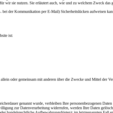
ür wir sie nutzen. Sie erläutert auch, wie und zu welchem Zweck das g
 B. bei der Kommunikation per E-Mail) Sicherheitslücken aufweisen kan
site ist:
, die allein oder gemeinsam mit anderen über die Zwecke und Mittel de
peicherdauer genannt wurde, verbleiben Ihre personenbezogenen Daten b
lligung zur Datenverarbeitung widerrufen, werden Ihre Daten gelöscht,
er handelsrechtliche Aufbewahrungsfristen); im letztgenannten Fall er