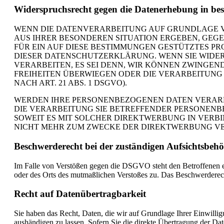
Widerspruchsrecht gegen die Datenerhebung in be
WENN DIE DATENVERARBEITUNG AUF GRUNDLAGE VON A
AUS IHRER BESONDEREN SITUATION ERGEBEN, GEG
FÜR EIN AUF DIESE BESTIMMUNGEN GESTÜTZTES PR
DIESER DATENSCHUTZERKLÄRUNG. WENN SIE WIDE
VERARBEITEN, ES SEI DENN, WIR KÖNNEN ZWINGEN
FREIHEITEN ÜBERWIEGEN ODER DIE VERARBEITUN
NACH ART. 21 ABS. 1 DSGVO).
WERDEN IHRE PERSONENBEZOGENEN DATEN VERARBE
DIE VERARBEITUNG SIE BETREFFENDER PERSONENB
SOWEIT ES MIT SOLCHER DIREKTWERBUNG IN VERB
NICHT MEHR ZUM ZWECKE DER DIREKTWERBUNG VERW
Beschwerde­recht bei der zuständigen Aufsichts­beh
Im Falle von Verstößen gegen die DSGVO steht den Betroffenen ein
oder des Orts des mutmaßlichen Verstoßes zu. Das Beschwerderecht
Recht auf Daten­übertrag­barkeit
Sie haben das Recht, Daten, die wir auf Grundlage Ihrer Einwillig
aushändigen zu lassen. Sofern Sie die direkte Übertragung der Date